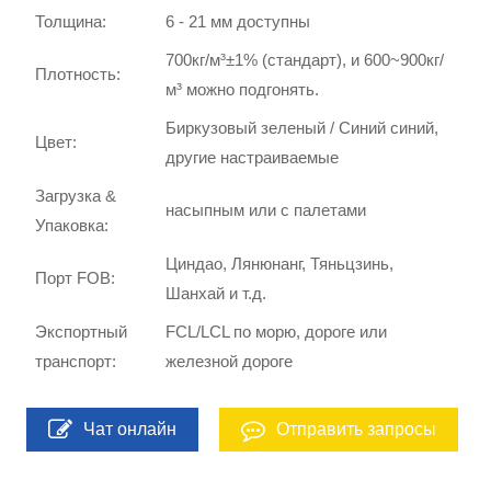
Толщина:
6 - 21 мм доступны
700кг/м³±1% (стандарт), и 600~900кг/
Плотность:
м³ можно подгонять.
Биркузовый зеленый / Синий синий,
Цвет:
другие настраиваемые
Загрузка &
насыпным или с палетами
Упаковка:
Циндао, Лянюнанг, Тяньцзинь,
Порт FOB:
Шанхай и т.д.
Экспортный
FCL/LCL по морю, дороге или
транспорт:
железной дороге
Чат онлайн
Отправить запросы