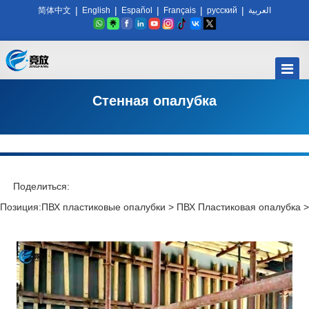
|
|
|
|
|
简体中文
English
Español
Français
русский
العربية
Стенная опалубка
Поделиться:
Позиция:
ПВХ пластиковые опалубки
>
ПВХ Пластиковая опалубка