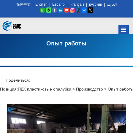
|
|
|
|
|
简体中文
English
Español
Français
русский
العربية
Опыт работы
Поделиться:
Позиция:
ПВХ пластиковые опалубки
>
Производство
>
Опыт работ