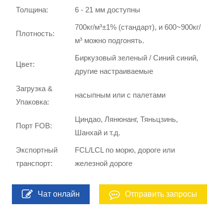
Толщина:
6 - 21 мм доступны
700кг/м³±1% (стандарт), и 600~900кг/
Плотность:
м³ можно подгонять.
Биркузовый зеленый / Синий синий,
Цвет:
другие настраиваемые
Загрузка &
насыпным или с палетами
Упаковка:
Циндао, Лянюнанг, Тяньцзинь,
Порт FOB:
Шанхай и т.д.
Экспортный
FCL/LCL по морю, дороге или
транспорт:
железной дороге
Чат онлайн
Отправить запросы