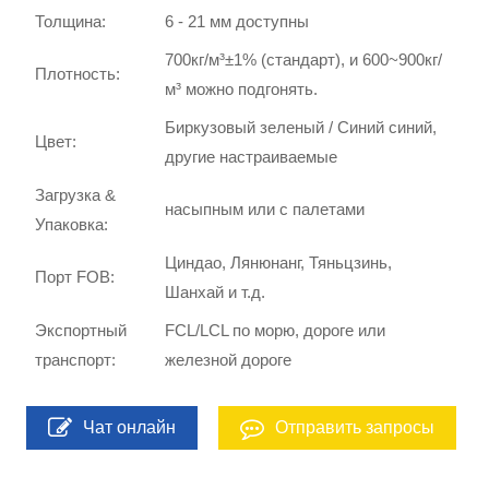
Толщина:
6 - 21 мм доступны
700кг/м³±1% (стандарт), и 600~900кг/
Плотность:
м³ можно подгонять.
Биркузовый зеленый / Синий синий,
Цвет:
другие настраиваемые
Загрузка &
насыпным или с палетами
Упаковка:
Циндао, Лянюнанг, Тяньцзинь,
Порт FOB:
Шанхай и т.д.
Экспортный
FCL/LCL по морю, дороге или
транспорт:
железной дороге
Чат онлайн
Отправить запросы