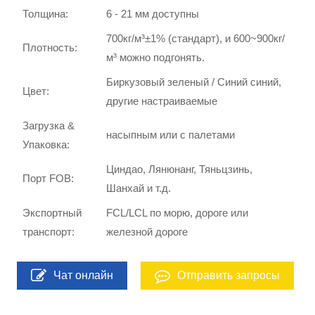
Толщина:
6 - 21 мм доступны
700кг/м³±1% (стандарт), и 600~900кг/
Плотность:
м³ можно подгонять.
Биркузовый зеленый / Синий синий,
Цвет:
другие настраиваемые
Загрузка &
насыпным или с палетами
Упаковка:
Циндао, Лянюнанг, Тяньцзинь,
Порт FOB:
Шанхай и т.д.
Экспортный
FCL/LCL по морю, дороге или
транспорт:
железной дороге
Чат онлайн
Отправить запросы