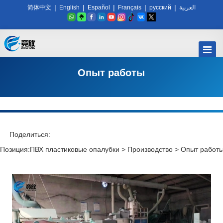
|
|
|
|
|
简体中文
English
Español
Français
русский
العربية
Опыт работы
Поделиться:
Позиция:
ПВХ пластиковые опалубки
>
Производство
>
Опыт работ