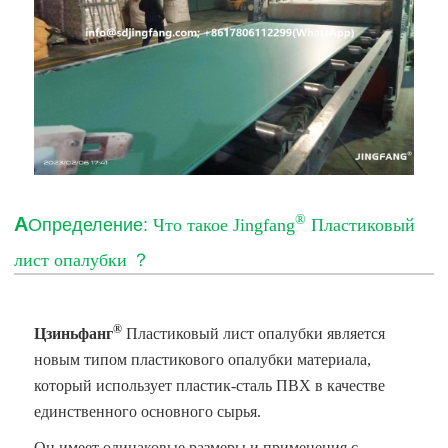
®
А
Определение:
Что такое Jingfang
Пластиковый
лист опалубки
？
®
Цзиньфанг
Пластиковый лист опалубки
является
новым типом пластикового опалубки материала,
который использует пластик-сталь ПВХ в качестве
единственного основного сырья.
Он имеет одинаковые размеры и применения с