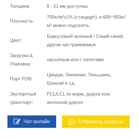
Толщина:
6 - 21 мм доступны
700кг/м³±1% (стандарт), и 600~900кг/
Плотность:
м³ можно подгонять.
Биркузовый зеленый / Синий синий,
Цвет:
другие настраиваемые
Загрузка &
насыпным или с палетами
Упаковка:
Циндао, Лянюнанг, Тяньцзинь,
Порт FOB:
Шанхай и т.д.
Экспортный
FCL/LCL по морю, дороге или
транспорт:
железной дороге
Чат онлайн
Отправить запросы