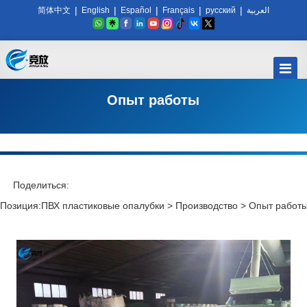
|
|
|
|
|
简体中文
English
Español
Français
русский
العربية
Опыт работы
Поделиться:
Позиция:
ПВХ пластиковые опалубки
>
Производство
>
Опыт работ