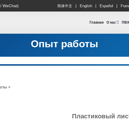
|
|
|
 / WeChat)
简体中文
English
Español
Fran
Главная
О нас
ПВХ
Опыт работы
боты
>
Пластиковый лис