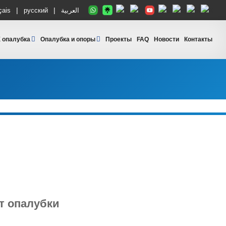
|
|
çais
русский
العربية
 опалубка
Опалубка и опоры
Проекты
FAQ
Новости
Контакты
т опалубки