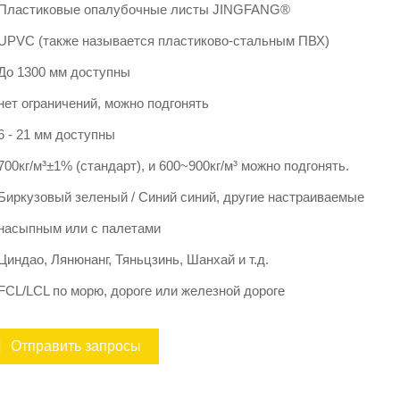
Пластиковые опалубочные листы JINGFANG®
UPVC (также называется пластиково-стальным ПВХ)
До 1300 мм доступны
нет ограничений, можно подгонять
6 - 21 мм доступны
700кг/м³±1% (стандарт), и 600~900кг/м³ можно подгонять.
Биркузовый зеленый / Синий синий, другие настраиваемые
насыпным или с палетами
Циндао, Лянюнанг, Тяньцзинь, Шанхай и т.д.
FCL/LCL по морю, дороге или железной дороге
Отправить запросы