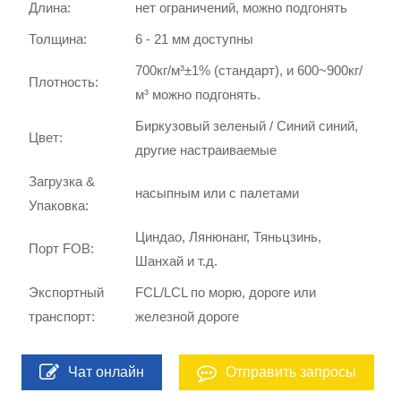
Длина:
нет ограничений, можно подгонять
Толщина:
6 - 21 мм доступны
700кг/м³±1% (стандарт), и 600~900кг/
Плотность:
м³ можно подгонять.
Биркузовый зеленый / Синий синий,
Цвет:
другие настраиваемые
Загрузка &
насыпным или с палетами
Упаковка:
Циндао, Лянюнанг, Тяньцзинь,
Порт FOB:
Шанхай и т.д.
Экспортный
FCL/LCL по морю, дороге или
транспорт:
железной дороге
Чат онлайн
Отправить запросы