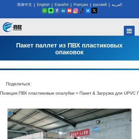
|
|
|
|
|
简体中文
English
Español
Français
русский
العربية
Пакет паллет из ПВХ пластиковых
опаковок
Поделиться:
Позиция:
ПВХ пластиковые опалубки
>
Пакет & Загрузка для UPVC 