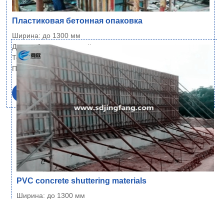
Пластиковая бетонная опаковка
Ширина: до 1300 мм
Длина: без ограничений
Толщина: 6~21 мм
Плотность: 700 кг/м³±1% (стандарт), и 600…
Читать далее
PVC concrete shuttering materials
Ширина: до 1300 мм
Длина: без ограничений
Толщина: 6~21 мм