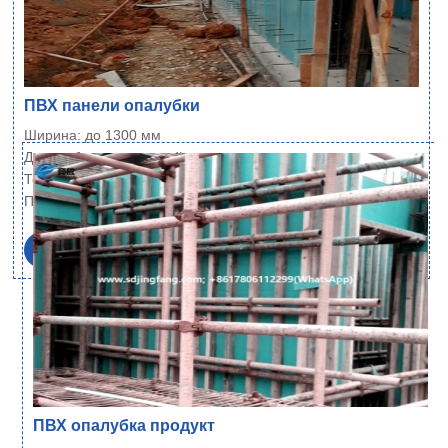
ПВХ панели опалубки
Ширина: до 1300 мм
Длина: без ограничений
Толщина: 6~21 мм
Плотность: 700 кг/м³±1% (стандарт), и 600…
Читать далее
ПВХ опалубка продукт