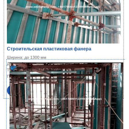
Строительская пластиковая фанера
Ширина: до 1300 мм
Длина: без ограничений
Толщина: 6~21 мм
Плотность: 700 кг/м³±1% (стандарт), и 600…
Читать далее