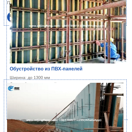
Плотность: 700 кг/м³±1% (стандарт), и 600…
Читать далее
Обустройство из ПВХ-панелей
Ширина: до 1300 мм
Длина: без ограничений
Толщина: 6~21 мм
Плотность: 700 кг/м³±1% (стандарт), и 600…
Читать далее