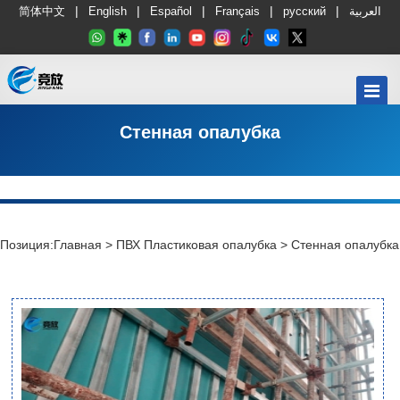
|
|
|
|
|
简体中文
English
Español
Français
русский
العربية
Стенная опалубка
Позиция:
Главная
>
ПВХ Пластиковая опалубка
>
Стенная опалубка