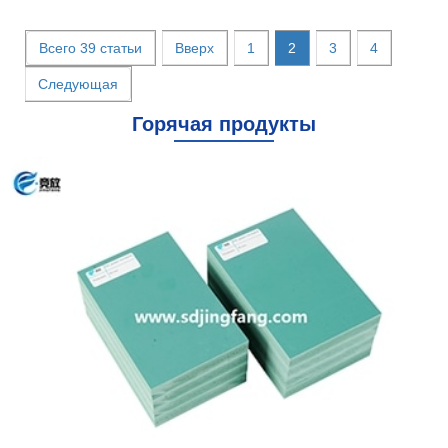
Плотность: 700 кг/м³±1% (стандарт), и 600…
Всего 39 статьи
Вверх
1
2
3
4
Читать далее
Следующая
Горячая
продукты