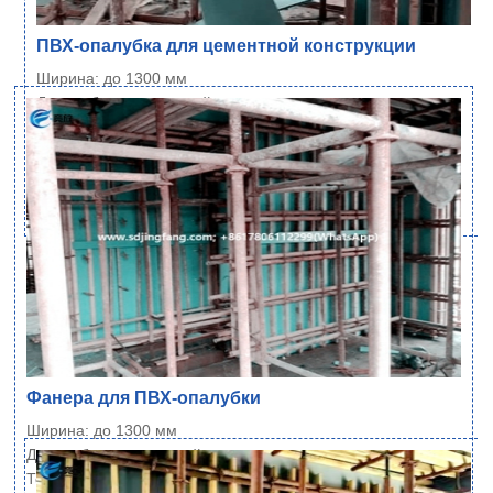
ПВХ-опалубка для цементной конструкции
Ширина: до 1300 мм
Длина: без ограничений
Толщина: 6~21 мм
Плотность: 700 кг/м³±1% (стандарт), и 600…
Читать далее
Фанера для ПВХ-опалубки
Ширина: до 1300 мм
Длина: без ограничений
Толщина: 6~21 мм