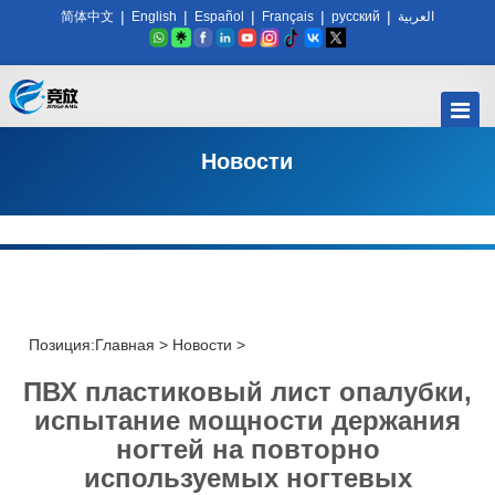
|
|
|
|
|
简体中文
English
Español
Français
русский
العربية
Новости
Позиция:
Главная
>
Новости
>
ПВХ пластиковый лист опалубки,
испытание мощности держания
ногтей на повторно
используемых ногтевых