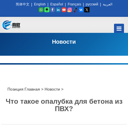
|
|
|
|
|
简体中文
English
Español
Français
русский
العربية
Новости
Позиция:
Главная
>
Новости
>
Что такое опалубка для бетона из
ПВХ?