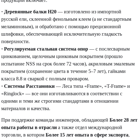
продукции включает:
· Деревянные балки H20
— изготовлено из импортной
русской ели, склеенной фенольным клеем (а не стандартным
меламиновым), и обработано с помощью прецизионной
шлифовки, обеспечивающей исключительную гладкость
поверхности.
·
Регулируемая стальная система опор
— с послесварным
цинкованием, щелочным цинковым покрытием (прошло
испытание NSS на срок более 72 часов), акриловым эмалевым
покрытием (сохранение цвета в течение 5–7 лет), гайками
класса 8.8 и сваркой с полным проваром.
·
Системы Расстановки
— Леса типа «Frame», «T-Frame» и
«Ringlock» — все они изготавливаются в соответствии с
одними и теми же строгими стандартами в отношении
материалов и качества.
При поддержке команды инженеров, обладающей
Более 28 лет
опыта работы в отрасли
а также отдел международной
торговли, в котором
Более 15 лет опыта в сфере экспорта
,