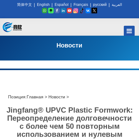
|
|
|
|
|
简体中文
English
Español
Français
русский
العربية
Новости
Позиция:
Главная
>
Новости
>
Jingfang® UPVC Plastic Formwork:
Переопределение долговечности
с более чем 50 повторным
использованием и нулевым