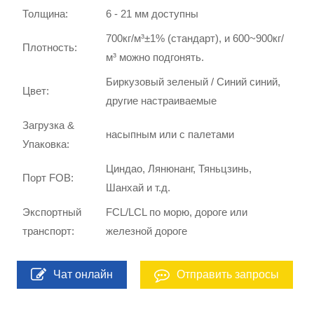
Толщина:
6 - 21 мм доступны
700кг/м³±1% (стандарт), и 600~900кг/
Плотность:
м³ можно подгонять.
Биркузовый зеленый / Синий синий,
Цвет:
другие настраиваемые
Загрузка &
насыпным или с палетами
Упаковка:
Циндао, Лянюнанг, Тяньцзинь,
Порт FOB:
Шанхай и т.д.
Экспортный
FCL/LCL по морю, дороге или
транспорт:
железной дороге
Чат онлайн
Отправить запросы