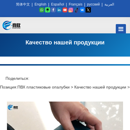
|
|
|
|
|
简体中文
English
Español
Français
русский
العربية
Качество нашей продукции
Поделиться:
Позиция:
ПВХ пластиковые опалубки
>
Качество нашей продукции
>