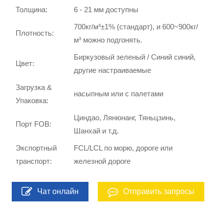
Толщина:
6 - 21 мм доступны
700кг/м³±1% (стандарт), и 600~900кг/
Плотность:
м³ можно подгонять.
Биркузовый зеленый / Синий синий,
Цвет:
другие настраиваемые
Загрузка &
насыпным или с палетами
Упаковка:
Циндао, Лянюнанг, Тяньцзинь,
Порт FOB:
Шанхай и т.д.
Экспортный
FCL/LCL по морю, дороге или
транспорт:
железной дороге
Чат онлайн
Отправить запросы