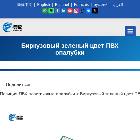
|
|
|
|
|
简体中文
English
Español
Français
русский
العربية
Биркузовый зеленый цвет ПВХ
опалубки
Поделиться:
Позиция:
ПВХ пластиковые опалубки
>
Биркузовый зеленый цвет П