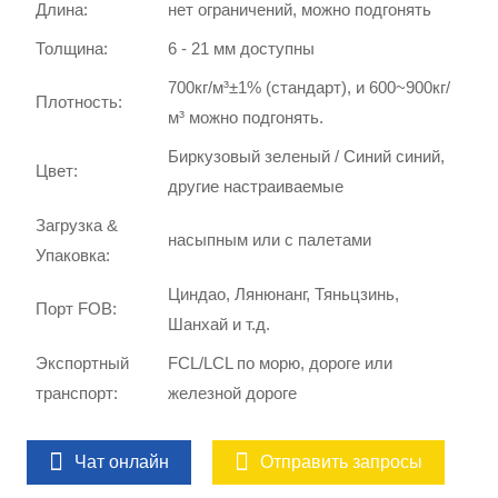
Длина:
нет ограничений, можно подгонять
Толщина:
6 - 21 мм доступны
700кг/м³±1% (стандарт), и 600~900кг/
Плотность:
м³ можно подгонять.
Биркузовый зеленый / Синий синий,
Цвет:
другие настраиваемые
Загрузка &
насыпным или с палетами
Упаковка:
Циндао, Лянюнанг, Тяньцзинь,
Порт FOB:
Шанхай и т.д.
Экспортный
FCL/LCL по морю, дороге или
транспорт:
железной дороге
Чат онлайн
Отправить запросы