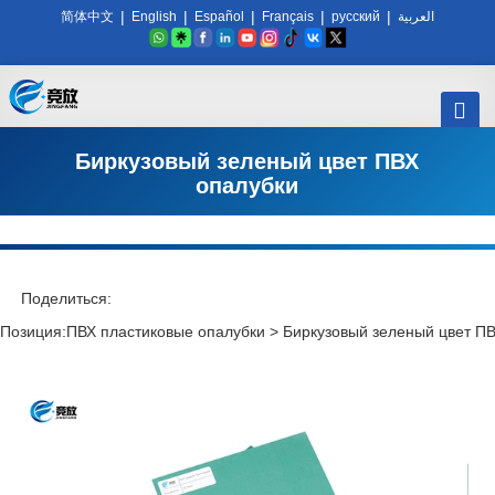
|
|
|
|
|
简体中文
English
Español
Français
русский
العربية
Биркузовый зеленый цвет ПВХ
опалубки
Поделиться:
Позиция:
ПВХ пластиковые опалубки
>
Биркузовый зеленый цвет П