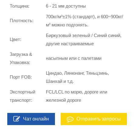
Толщина:
6 - 21 мм доступны
700кг/м³±1% (стандарт), и 600~900кг/
Плотность:
м³ можно подгонять.
Биркузовый зеленый / Синий синий,
Цвет:
другие настраиваемые
Загрузка &
насыпным или с палетами
Упаковка:
Циндао, Лянюнанг, Тяньцзинь,
Порт FOB:
Шанхай и т.д.
Экспортный
FCL/LCL по морю, дороге или
транспорт:
железной дороге
Чат онлайн
Отправить запросы