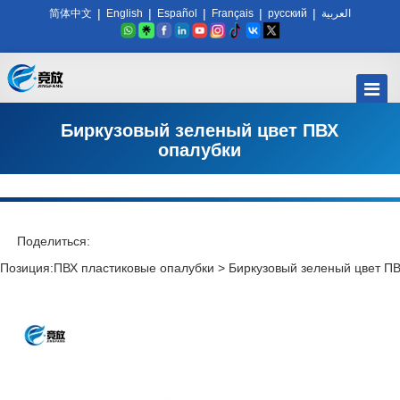
|
|
|
|
|
简体中文
English
Español
Français
русский
العربية
Биркузовый зеленый цвет ПВХ
опалубки
Поделиться:
Позиция:
ПВХ пластиковые опалубки
>
Биркузовый зеленый цвет П