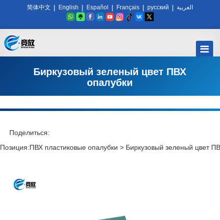
|
|
|
|
|
简体中文
English
Español
Français
русский
العربية
Биркузовый зеленый цвет ПВХ
опалубки
Поделиться:
Позиция:
ПВХ пластиковые опалубки
>
Биркузовый зеленый цвет П