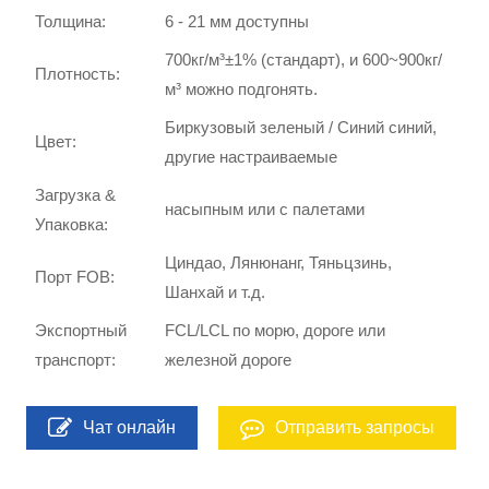
Толщина:
6 - 21 мм доступны
700кг/м³±1% (стандарт), и 600~900кг/
Плотность:
м³ можно подгонять.
Биркузовый зеленый / Синий синий,
Цвет:
другие настраиваемые
Загрузка &
насыпным или с палетами
Упаковка:
Циндао, Лянюнанг, Тяньцзинь,
Порт FOB:
Шанхай и т.д.
Экспортный
FCL/LCL по морю, дороге или
транспорт:
железной дороге
Чат онлайн
Отправить запросы