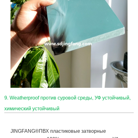
9. Weatherproof против суровой среды, УФ устойчивый,
химический устойчивый
JINGFANG®
ПВХ пластиковые затворные