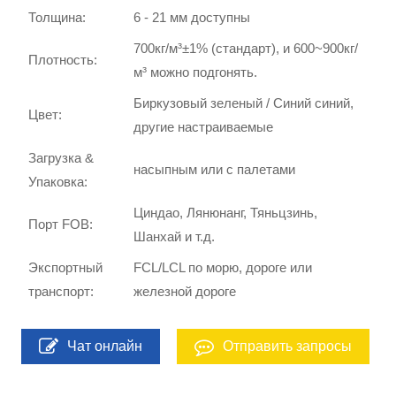
Толщина:
6 - 21 мм доступны
700кг/м³±1% (стандарт), и 600~900кг/
Плотность:
м³ можно подгонять.
Биркузовый зеленый / Синий синий,
Цвет:
другие настраиваемые
Загрузка &
насыпным или с палетами
Упаковка:
Циндао, Лянюнанг, Тяньцзинь,
Порт FOB:
Шанхай и т.д.
Экспортный
FCL/LCL по морю, дороге или
транспорт:
железной дороге
Чат онлайн
Отправить запросы