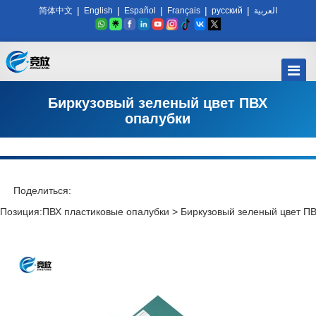
|
|
|
|
|
简体中文
English
Español
Français
русский
العربية
Биркузовый зеленый цвет ПВХ
опалубки
Поделиться:
Позиция:
ПВХ пластиковые опалубки
>
Биркузовый зеленый цвет П