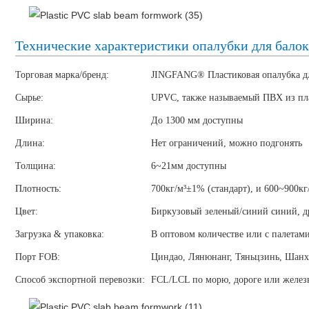
Технические характеристики опалубки для бало
Торговая марка/бренд:
JINGFANG® Пластиковая опалубка д
Сырье:
UPVC, также называемый ПВХ из пла
Ширина:
До 1300 мм доступны
Длина:
Нет ограничений, можно подгонять
Толщина:
6~21мм доступны
Плотность:
700кг/м³±1% (стандарт), и 600~900к
Цвет:
Биркузовый зеленый/синий синий, д
Загрузка & упаковка:
В оптовом количестве или с палетам
Порт FOB:
Циндао, Лянюнанг, Тяньцзинь, Шанха
Способ экспортной перевозки:
FCL/LCL по морю, дороге или желез