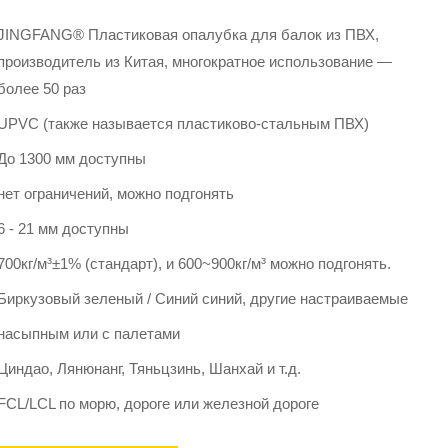
JINGFANG® Пластиковая опалубка для балок из ПВХ,
производитель из Китая, многократное использование —
более 50 раз
UPVC (также называется пластиково-стальным ПВХ)
До 1300 мм доступны
нет ограничений, можно подгонять
6 - 21 мм доступны
700кг/м³±1% (стандарт), и 600~900кг/м³ можно подгонять.
Биркузовый зеленый / Синий синий, другие настраиваемые
насыпным или с палетами
Циндао, Лянюнанг, Тяньцзинь, Шанхай и т.д.
FCL/LCL по морю, дороге или железной дороге