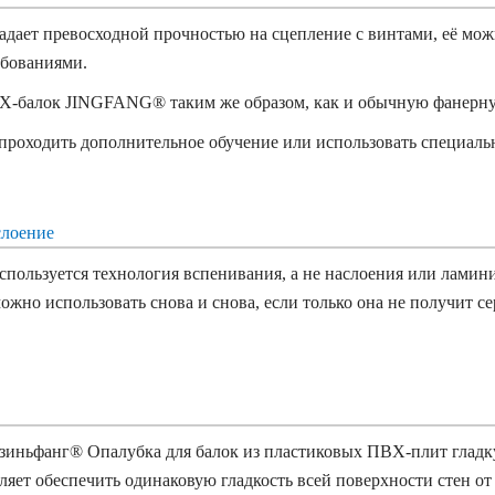
ает превосходной прочностью на сцепление с винтами, её можно
ребованиями.
ВХ-балок JINGFANG® таким же образом, как и обычную фанерн
 проходить дополнительное обучение или использовать специал
слоение
ользуется технология вспенивания, а не наслоения или ламинир
ожно использовать снова и снова, если только она не получит с
зиньфанг
®
Опалубка для балок из пластиковых ПВХ-плит
гладк
оляет обеспечить одинаковую гладкость всей поверхности стен от