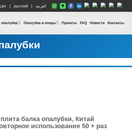
|
|
çais
русский
العربية
 опалубка
Опалубка и опоры
Проекты
FAQ
Новости
Контакты
палубки
плита балка опалубки, Китай
овторное использование 50 + раз