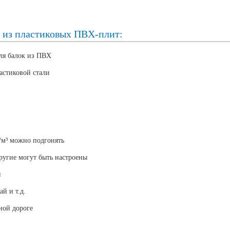
к из пластиковых ПВХ-плит:
ля балок из ПВХ
стиковой стали
г/м³ можно подгонять
ругие могут быть настроены
и
й и т.д.
ной дороге