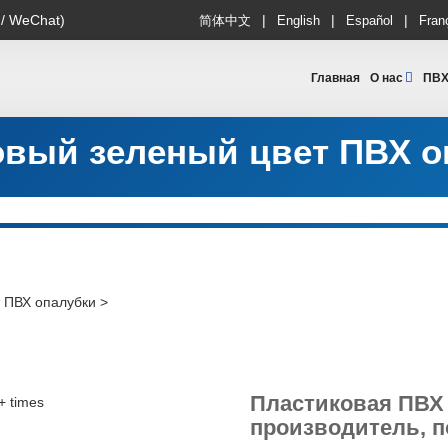
|
|
|
 / WeChat)
简体中文
English
Español
Fran
Главная
О нас
ПВХ
овый зеленый цвет ПВХ о
 ПВХ опалубки
>
Пластиковая ПВХ 
производитель, п